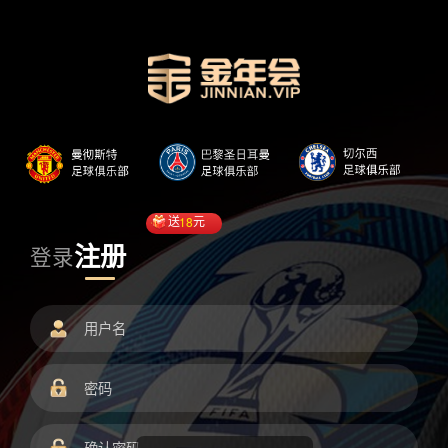
送
18
元
注册
登录